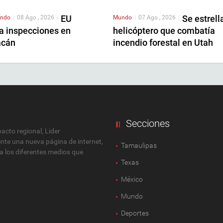
EU
Se estrell
ndo
|
08 Ago , 2026
|
Mundo
|
07 Ago , 2026
|
a inspecciones en
helicóptero que combatía
acán
incendio forestal en Utah
Secciones
cto regional, Lider
ente una nueva página de internet,
Tamaulipas
 a los diferentes medios que
Texas
México
Mundo
Deportes