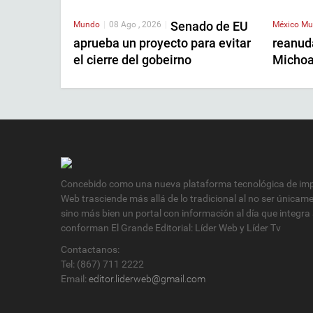
Senado de EU
Mundo
|
08 Ago , 2026
|
México
Mu
aprueba un proyecto para evitar
reanud
el cierre del gobeirno
Micho
Concebido como una nueva plataforma tecnológica de impa
Web trasciende más allá de lo tradicional al no ser únicam
sino más bien un portal con información al día que integra
conforman El Grande Editorial: Líder Web y Líder Tv
Contactanos:
Tel: (867) 711 2222
Email:
editor.liderweb@gmail.com