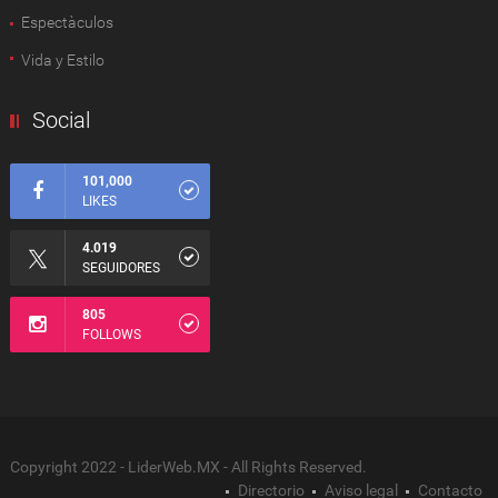
Espectàculos
Vida y Estilo
Social
101,000
LIKES
4.019
SEGUIDORES
805
FOLLOWS
Copyright 2022 - LiderWeb.MX - All Rights Reserved.
Directorio
Aviso legal
Contacto