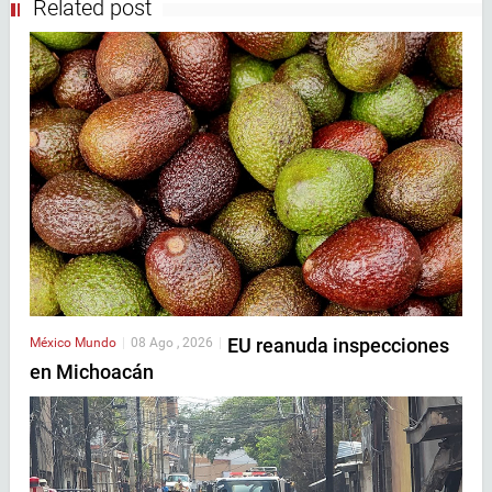
Related post
EU reanuda inspecciones
México
Mundo
|
08 Ago , 2026
|
en Michoacán