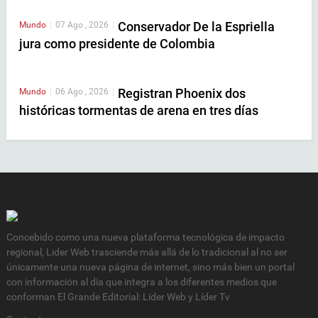
Conservador De la Espriella
Mundo
|
07 Ago , 2026
|
jura como presidente de Colombia
Registran Phoenix dos
Mundo
|
06 Ago , 2026
|
históricas tormentas de arena en tres días
Concebido como una nueva plataforma tecnológica de impacto
regional, Lider Web trasciende más allá de lo tradicional al no ser
únicamente una nueva página de internet, sino más bien un portal
con información al día que integra a los diferentes medios que
conforman El Grande Editorial: Líder Web y Líder Tv