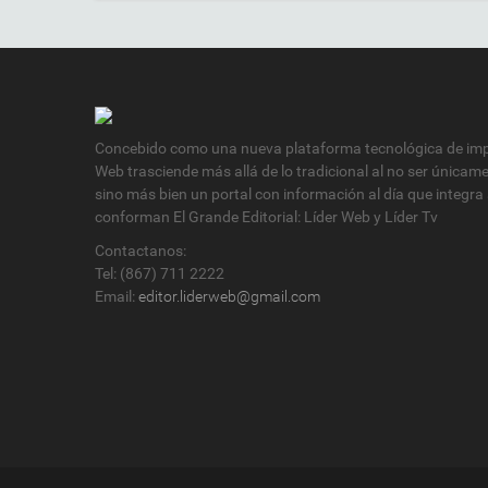
Concebido como una nueva plataforma tecnológica de impa
Web trasciende más allá de lo tradicional al no ser únicam
sino más bien un portal con información al día que integra
conforman El Grande Editorial: Líder Web y Líder Tv
Contactanos:
Tel: (867) 711 2222
Email:
editor.liderweb@gmail.com