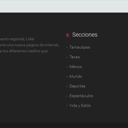
Secciones
cto regional, Lider
ente una nueva página de internet,
Tamaulipas
 a los diferentes medios que
Texas
México
Mundo
Deportes
Espectàculos
Vida y Estilo