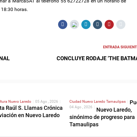
amar a MarcaSAT al teléfono 55 62722728 en un horario de
 18:30 horas.
ENTRADA SIGUIENT
NAL
CONCLUYE RODAJE ‘THE BATM
Pu
ltura
Nuevo Laredo
|
05 Ago , 2026
|
Ciudad
Nuevo Laredo
Tamaulipas
|
ta Raúl S. Llamas Crónica
04 Ago , 2026
|
Nuevo Laredo,
Aviación en Nuevo Laredo
sinónimo de progreso para
Tamaulipas