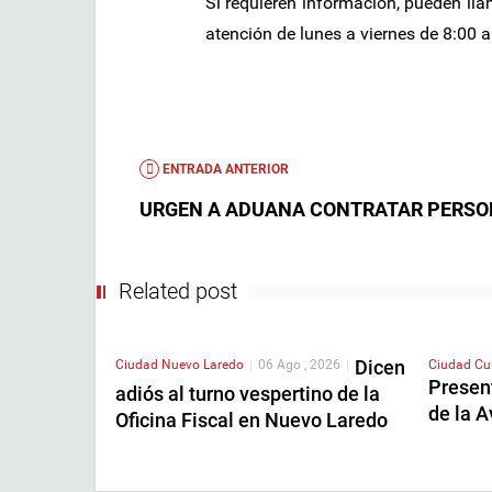
Si requieren información, pueden ll
atención de lunes a viernes de 8:00 a
ENTRADA ANTERIOR
URGEN A ADUANA CONTRATAR PERSO
Related post
Dicen
Ciudad
Nuevo Laredo
|
06 Ago , 2026
|
Ciudad
Cu
Presen
adiós al turno vespertino de la
de la 
Oficina Fiscal en Nuevo Laredo