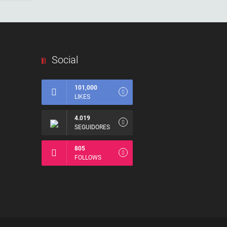
Social
101,000
LIKES
4.019
SEGUIDORES
805
FOLLOWS