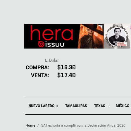
El Dólar
COMPRA:
$16.30
VENTA:
$17.40
NUEVO LAREDO
TEXAS
TAMAULIPAS
MÉXICO
Home
/
SAT exhorta a cumplir con la Declaración Anual 2020