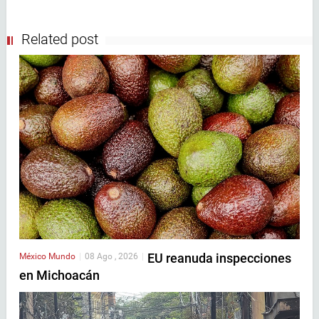
Related post
EU reanuda inspecciones
México
Mundo
|
08 Ago , 2026
|
en Michoacán