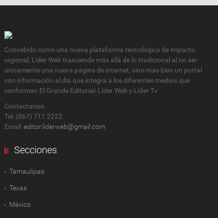
Concebido como una nueva plataforma tecnológica de impacto
regional, Lider Web trasciende más allá de lo tradicional al no ser
únicamente una nueva página de internet, sino más bien un portal
con información al día que integra a los diferentes medios que
conforman El Grande Editorial: Líder Web y Líder Tv
Contactanos:
Tel: (867) 711 2222
Email:
editor.liderweb@gmail.com
Secciones
Tamaulipas
Texas
México