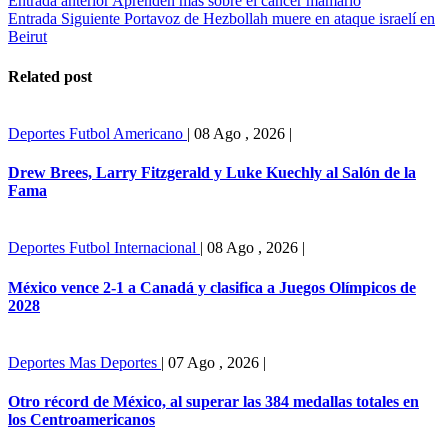
Entrada anterior
Aprenden más sobre el cáncer mamario
Entrada Siguiente
Portavoz de Hezbollah muere en ataque israelí en
Beirut
Related post
Deportes
Futbol Americano
|
08 Ago , 2026
|
Drew Brees, Larry Fitzgerald y Luke Kuechly al Salón de la
Fama
Deportes
Futbol Internacional
|
08 Ago , 2026
|
México vence 2-1 a Canadá y clasifica a Juegos Olímpicos de
2028
Deportes
Mas Deportes
|
07 Ago , 2026
|
Otro récord de México, al superar las 384 medallas totales en
los Centroamericanos