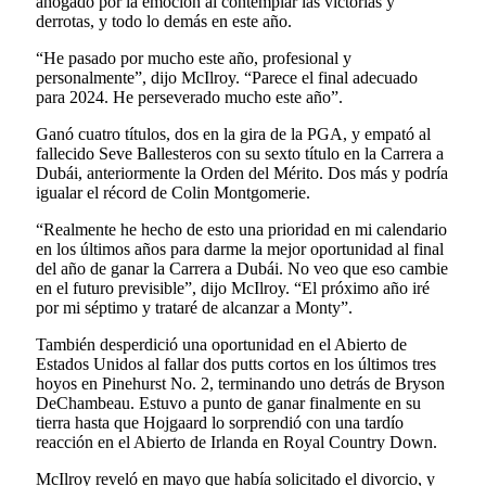
ahogado por la emoción al contemplar las victorias y
derrotas, y todo lo demás en este año.
“He pasado por mucho este año, profesional y
personalmente”, dijo McIlroy. “Parece el final adecuado
para 2024. He perseverado mucho este año”.
Ganó cuatro títulos, dos en la gira de la PGA, y empató al
fallecido Seve Ballesteros con su sexto título en la Carrera a
Dubái, anteriormente la Orden del Mérito. Dos más y podría
igualar el récord de Colin Montgomerie.
“Realmente he hecho de esto una prioridad en mi calendario
en los últimos años para darme la mejor oportunidad al final
del año de ganar la Carrera a Dubái. No veo que eso cambie
en el futuro previsible”, dijo McIlroy. “El próximo año iré
por mi séptimo y trataré de alcanzar a Monty”.
También desperdició una oportunidad en el Abierto de
Estados Unidos al fallar dos putts cortos en los últimos tres
hoyos en Pinehurst No. 2, terminando uno detrás de Bryson
DeChambeau. Estuvo a punto de ganar finalmente en su
tierra hasta que Hojgaard lo sorprendió con una tardío
reacción en el Abierto de Irlanda en Royal Country Down.
McIlroy reveló en mayo que había solicitado el divorcio, y