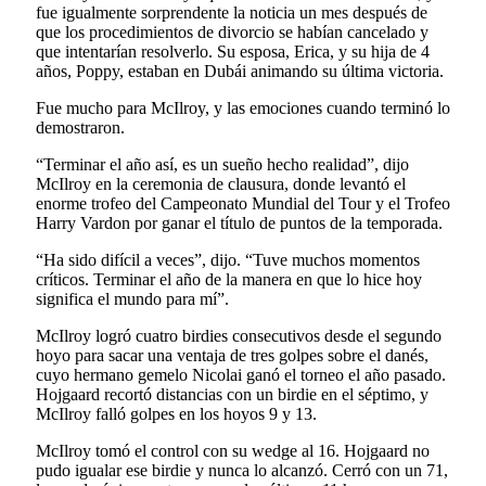
fue igualmente sorprendente la noticia un mes después de
que los procedimientos de divorcio se habían cancelado y
que intentarían resolverlo. Su esposa, Erica, y su hija de 4
años, Poppy, estaban en Dubái animando su última victoria.
Fue mucho para McIlroy, y las emociones cuando terminó lo
demostraron.
“Terminar el año así, es un sueño hecho realidad”, dijo
McIlroy en la ceremonia de clausura, donde levantó el
enorme trofeo del Campeonato Mundial del Tour y el Trofeo
Harry Vardon por ganar el título de puntos de la temporada.
“Ha sido difícil a veces”, dijo. “Tuve muchos momentos
críticos. Terminar el año de la manera en que lo hice hoy
significa el mundo para mí”.
McIlroy logró cuatro birdies consecutivos desde el segundo
hoyo para sacar una ventaja de tres golpes sobre el danés,
cuyo hermano gemelo Nicolai ganó el torneo el año pasado.
Hojgaard recortó distancias con un birdie en el séptimo, y
McIlroy falló golpes en los hoyos 9 y 13.
McIlroy tomó el control con su wedge al 16. Hojgaard no
pudo igualar ese birdie y nunca lo alcanzó. Cerró con un 71,