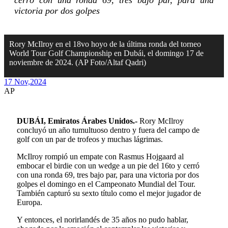
cerró con una ronda 69, tres bajo par, para una
victoria por dos golpes
Rory McIlroy en el 18vo hoyo de la última ronda del torneo
World Tour Golf Championship en Dubái, el domingo 17 de
noviembre de 2024. (AP Foto/Altaf Qadri)
17 Nov,
2024
AP
DUBÁI, Emiratos Árabes Unidos.-
Rory McIlroy
concluyó un año tumultuoso dentro y fuera del campo de
golf con un par de trofeos y muchas lágrimas.
McIlroy rompió un empate con Rasmus Hojgaard al
embocar el birdie con un wedge a un pie del 16to y cerró
con una ronda 69, tres bajo par, para una victoria por dos
golpes el domingo en el Campeonato Mundial del Tour.
También capturó su sexto título como el mejor jugador de
Europa.
Y entonces, el norirlandés de 35 años no pudo hablar,