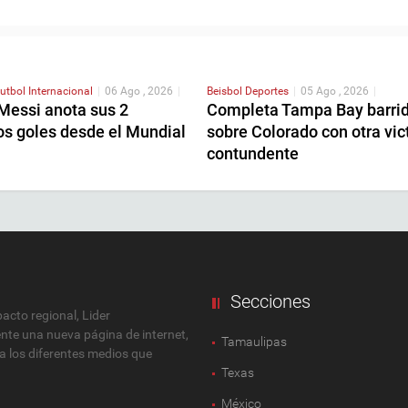
utbol Internacional
|
06 Ago , 2026
|
Beisbol
Deportes
|
05 Ago , 2026
|
 Messi anota sus 2
Completa Tampa Bay barri
os goles desde el Mundial
sobre Colorado con otra vic
contundente
Secciones
cto regional, Lider
ente una nueva página de internet,
Tamaulipas
 a los diferentes medios que
Texas
México