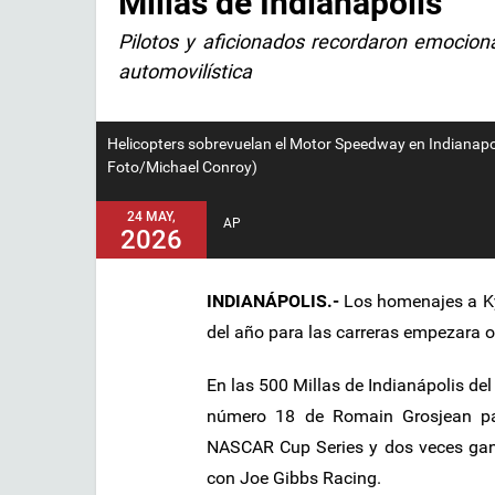
Millas de Indianápolis
Pilotos y aficionados recordaron emocion
automovilística
Helicopters sobrevuelan el Motor Speedway en Indianapol
Foto/Michael Conroy)
24 MAY,
AP
2026
INDIANÁPOLIS.-
Los homenajes a K
del año para las carreras empezara o
En las 500 Millas de Indianápolis de
número 18 de Romain Grosjean par
NASCAR Cup Series y dos veces gan
con Joe Gibbs Racing.