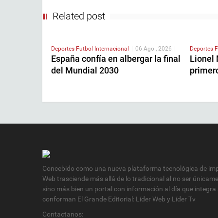
Related post
Deportes
Futbol Internacional
|
06 Ago , 2026
|
Deportes
F
España confía en albergar la final
Lionel
del Mundial 2030
primer
Concebido como una nueva plataforma tecnológica de impa
Web trasciende más allá de lo tradicional al no ser únicam
sino más bien un portal con información al día que integra
conforman El Grande Editorial: Líder Web y Líder Tv
Contactanos: