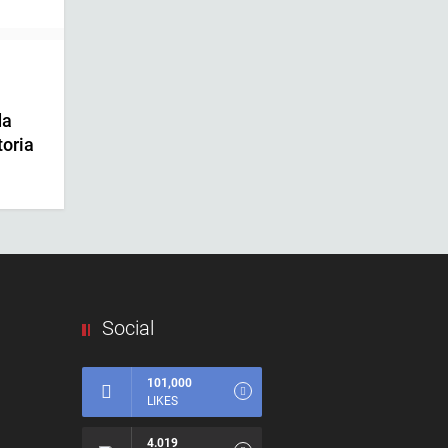
da
toria
Social
101,000
LIKES
4.019