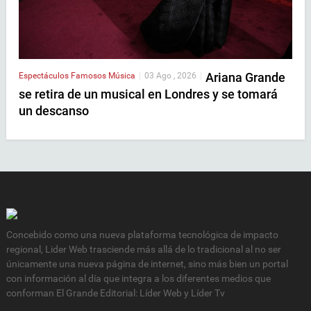
Ariana Grande
Espectáculos
Famosos
Música
|
03 Ago , 2026
|
se retira de un musical en Londres y se tomará
un descanso
Concebido como una nueva plataforma tecnológica de impacto
regional, Lider Web trasciende más allá de lo tradicional al no ser
únicamente una nueva página de internet, sino más bien un portal
con información al día que integra a los diferentes medios que
conforman El Grande Editorial: Líder Web y Líder Tv