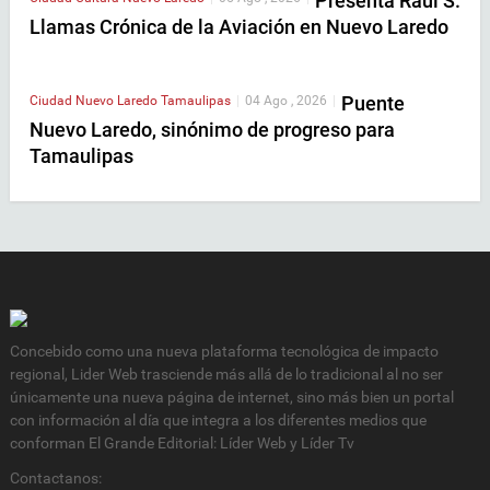
Presenta Raúl S.
Llamas Crónica de la Aviación en Nuevo Laredo
Puente
Ciudad
Nuevo Laredo
Tamaulipas
|
04 Ago , 2026
|
Nuevo Laredo, sinónimo de progreso para
Tamaulipas
Concebido como una nueva plataforma tecnológica de impacto
regional, Lider Web trasciende más allá de lo tradicional al no ser
únicamente una nueva página de internet, sino más bien un portal
con información al día que integra a los diferentes medios que
conforman El Grande Editorial: Líder Web y Líder Tv
Contactanos: