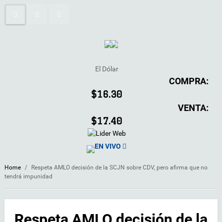
El Dólar
COMPRA:
$16.30
VENTA:
$17.40
EN VIVO
Home
/
Respeta AMLO decisión de la SCJN sobre CDV, pero afirma que no
tendrá impunidad
Respeta AMLO decisión de la