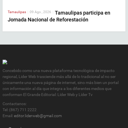
Tamaulipas participa en
Tamaulipas
|
09 Ago , 2026
|
Jornada Nacional de Reforestación
Concebido como una nueva plataforma tecnológica de impacto
regional, Lider Web trasciende más allá de lo tradicional al no ser
únicamente una nueva página de internet, sino más bien un portal
con información al día que integra a los diferentes medios que
conforman El Grande Editorial: Líder Web y Líder Tv
Contactanos:
Tel: (867) 711 2222
Email:
editor.liderweb@gmail.com