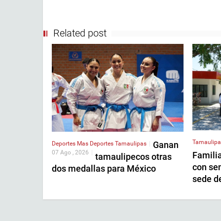
Related post
Tamaulipa
Ganan
Deportes
Mas Deportes
Tamaulipas
|
07 Ago , 2026
|
Famili
tamaulipecos otras
con se
dos medallas para México
sede 