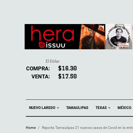
El Dólar
COMPRA:
$16.30
VENTA:
$17.50
NUEVO LAREDO
TEXAS
TAMAULIPAS
MÉXICO
Home
/
Reporta Tamaulipas 21 nuevos casos de Covid en la ent