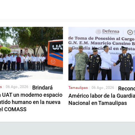
Brindará
s
|
06 Ago , 2026
|
Recon
Tamaulipas
|
06 Ago , 2026
|
a UAT un moderno espacio
Américo labor de la Guardi
ntido humano en la nueva
Nacional en Tamaulipas
del COMASS