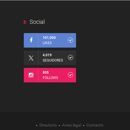
Social
101,000
LIKES
4.019
SEGUIDORES
805
FOLLOWS
Directorio
Aviso legal
Contacto