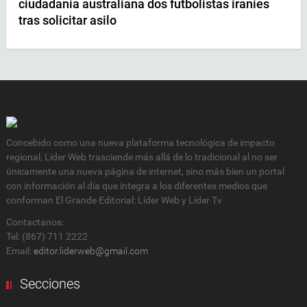
ciudadanía australiana dos futbolistas iraníes
tras solicitar asilo
Concebido como una nueva plataforma tecnológica de impacto
regional, Lider Web trasciende más allá de lo tradicional al no ser
únicamente una nueva página de internet, sino más bien un portal
con información al día que integra a los diferentes medios que
conforman El Grande Editorial: Líder Web y Líder Tv
Contactanos:
Tel: (867) 711 2222
Email:
editor.liderweb@gmail.com
Secciones