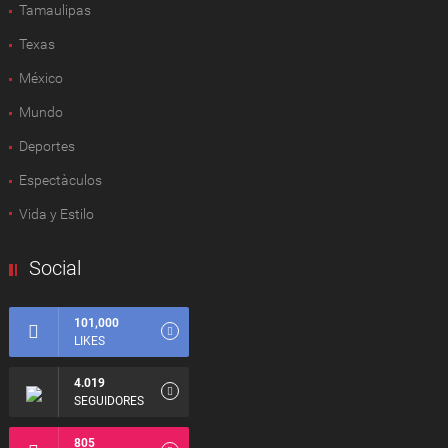
Tamaulipas
Texas
México
Mundo
Deportes
Espectàculos
Vida y Estilo
Social
101,000
LIKES
4.019
SEGUIDORES
805