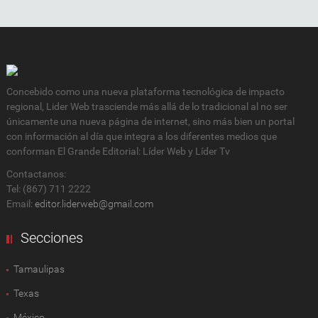
Concebido como una nueva plataforma tecnológica de impacto
regional, Lider Web trasciende más allá de lo tradicional al no ser
únicamente una nueva página de internet, sino más bien un portal
con información al día que integra a los diferentes medios que
conforman El Grande Editorial: Líder Web y Líder Tv
Contactanos:
Tel: (867) 711 2222
Email:
editor.liderweb@gmail.com
Secciones
Tamaulipas
Texas
México