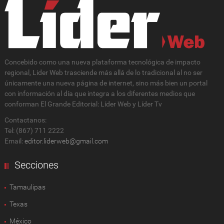
Concebido como una nueva plataforma tecnológica de impacto
regional, Lider Web trasciende más allá de lo tradicional al no ser
únicamente una nueva página de internet, sino más bien un portal
con información al día que integra a los diferentes medios que
conforman El Grande Editorial: Líder Web y Líder Tv
Contactanos:
Tel: (867) 711 2222
Email:
editor.liderweb@gmail.com
Secciones
Tamaulipas
Texas
México