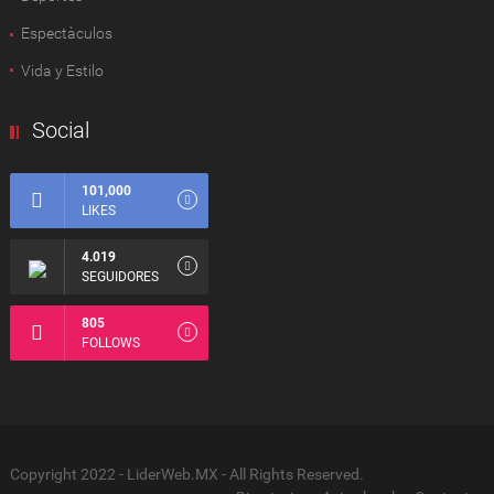
Espectàculos
Vida y Estilo
Social
101,000
LIKES
4.019
SEGUIDORES
805
FOLLOWS
Copyright 2022 - LiderWeb.MX - All Rights Reserved.