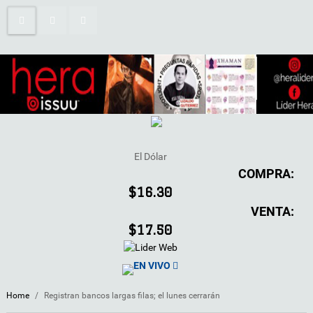
El Dólar
COMPRA:
$16.30
VENTA:
$17.50
EN VIVO
Home
/
Registran bancos largas filas; el lunes cerrarán