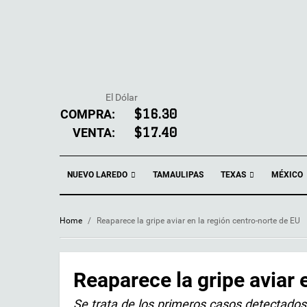
El Dólar
COMPRA:
$16.30
VENTA:
$17.40
NUEVO LAREDO
TEXAS
TAMAULIPAS
MÉXICO
Home
/
Reaparece la gripe aviar en la región centro-norte de EU
Reaparece la gripe aviar 
Se trata de los primeros casos detectado