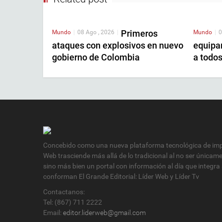
Primeros
Mundo
|
08 Ago , 2026
|
Mundo
|
0
ataques con explosivos en nuevo
equipa
gobierno de Colombia
a todo
Concebido como una nueva plataforma tecnológica de impa
Web trasciende más allá de lo tradicional al no ser únicam
sino más bien un portal con información al día que integra
conforman El Grande Editorial: Líder Web y Líder Tv
Contactanos:
Tel: (867) 711 2222
Email:
editor.liderweb@gmail.com