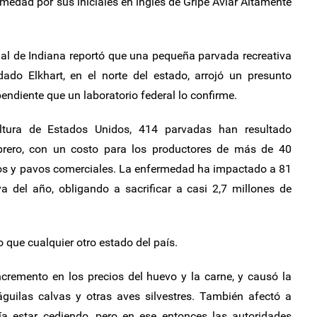
ermedad por sus iniciales en inglés de Gripe Aviar Altamente
al de Indiana reportó que una pequeña parvada recreativa
ado Elkhart, en el norte del estado, arrojó un presunto
endiente que un laboratorio federal lo confirme.
ltura de Estados Unidos, 414 parvadas han resultado
brero, con un costo para los productores de más de 40
los y pavos comerciales. La enfermedad ha impactado a 81
 del año, obligando a sacrificar a casi 2,7 millones de
que cualquier otro estado del país.
ncremento en los precios del huevo y la carne, y causó la
guilas calvas y otras aves silvestres. También afectó a
ía estar cediendo, pero en ese entonces las autoridades