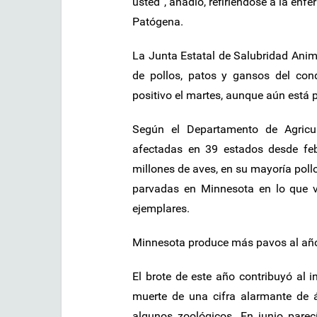
usted”, añadió, refiriéndose a la enf
Patógena.
La Junta Estatal de Salubridad Anim
de pollos, patos y gansos del cond
positivo el martes, aunque aún está p
Según el Departamento de Agricu
afectadas en 39 estados desde fe
millones de aves, en su mayoría pol
parvadas en Minnesota en lo que va
ejemplares.
Minnesota produce más pavos al año 
El brote de este año contribuyó al i
muerte de una cifra alarmante de á
algunos zoológicos. En junio parec