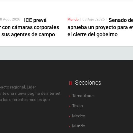
ICE prevé
Senado d
8 Ago , 2026
|
Mundo
|
08 Ago , 2026
|
r con cámaras corporales
aprueba un proyecto para e
s sus agentes de campo
el cierre del gobeirno
Secciones
cto regional, Lider
ente una nueva página de internet,
Tamaulipas
 a los diferentes medios que
Texas
México
Mundo