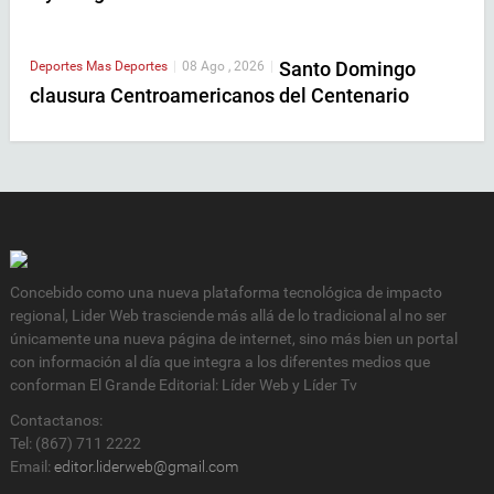
Santo Domingo
Deportes
Mas Deportes
|
08 Ago , 2026
|
clausura Centroamericanos del Centenario
Concebido como una nueva plataforma tecnológica de impacto
regional, Lider Web trasciende más allá de lo tradicional al no ser
únicamente una nueva página de internet, sino más bien un portal
con información al día que integra a los diferentes medios que
conforman El Grande Editorial: Líder Web y Líder Tv
Contactanos:
Tel: (867) 711 2222
Email:
editor.liderweb@gmail.com