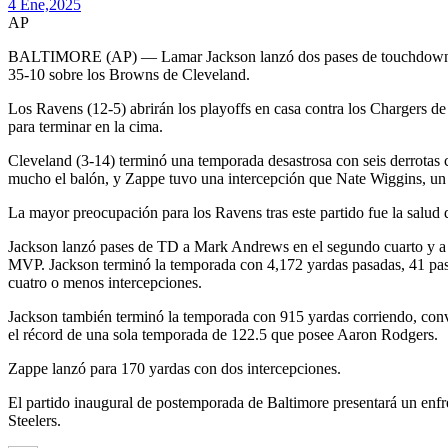
4 Ene,
2025
AP
BALTIMORE (AP) — Lamar Jackson lanzó dos pases de touchdown y lo
35-10 sobre los Browns de Cleveland.
Los Ravens (12-5) abrirán los playoffs en casa contra los Chargers de 
para terminar en la cima.
Cleveland (3-14) terminó una temporada desastrosa con seis derrota
mucho el balón, y Zappe tuvo una intercepción que Nate Wiggins, un 
La mayor preocupación para los Ravens tras este partido fue la salud 
Jackson lanzó pases de TD a Mark Andrews en el segundo cuarto y a Ra
MVP. Jackson terminó la temporada con 4,172 yardas pasadas, 41 pase
cuatro o menos intercepciones.
Jackson también terminó la temporada con 915 yardas corriendo, convi
el récord de una sola temporada de 122.5 que posee Aaron Rodgers.
Zappe lanzó para 170 yardas con dos intercepciones.
El partido inaugural de postemporada de Baltimore presentará un enfr
Steelers.