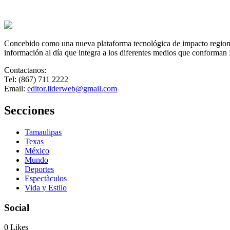
Concebido como una nueva plataforma tecnológica de impacto regional,
información al día que integra a los diferentes medios que conforman
Contactanos:
Tel: (867) 711 2222
Email:
editor.liderweb@gmail.com
Secciones
Tamaulipas
Texas
México
Mundo
Deportes
Espectàculos
Vida y Estilo
Social
0
Likes