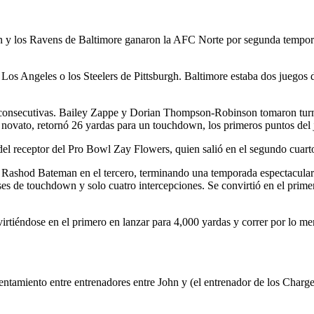
s Ravens de Baltimore ganaron la AFC Norte por segunda temporada c
Los Angeles o los Steelers de Pittsburgh. Baltimore estaba dos juegos de
s consecutivas. Bailey Zappe y Dorian Thompson-Robinson tomaron tur
novato, retornó 26 yardas para un touchdown, los primeros puntos del 
del receptor del Pro Bowl Zay Flowers, quien salió en el segundo cuarto
shod Bateman en el tercero, terminando una temporada espectacular en 
s de touchdown y solo cuatro intercepciones. Se convirtió en el prime
rtiéndose en el primero en lanzar para 4,000 yardas y correr por lo me
entamiento entre entrenadores entre John y (el entrenador de los Charg