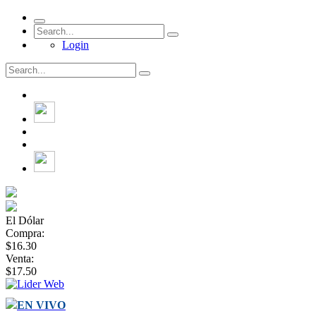
Login
El Dólar
Compra:
$16.30
Venta:
$17.50
EN VIVO