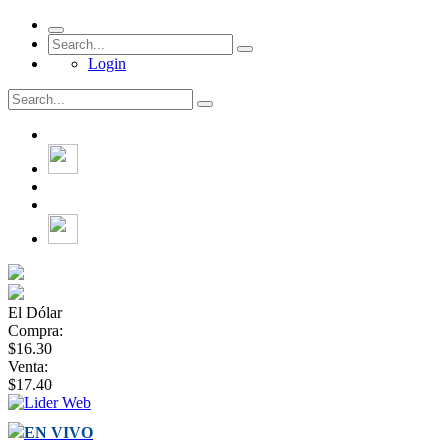
Login
El Dólar
Compra:
$16.30
Venta:
$17.40
EN VIVO