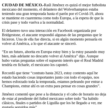
CIUDAD DE MÉXICO.-
Raúl Jiménez es quizá el mejor futbolista
mexicano del momento, el delantero del Wolverhampton estaba
teniendo una gran temporada hasta el parón por el Covid-19, ahora
se mantiene en cuarentena como todo Europa, a la espera de que la
crisis pase y todo vuelva a la normalidad.
El delantero tuvo una interacción en Facebook organizada por
Bridgestone, el atacante respondió algunas de las preguntas que le
hicieron. Una de ella fue directa, si en algún momento pensaría en
volver al América, a lo que el atacante se sinceró.
“En un futuro, ahorita en Europa estoy bien y la estoy pasando muy
bien, más adelante no descarto volver al América” dijo. Aunque
hubo varias preguntas sobre el supuesto interés que el Real Madrid
tendría en ficharle, el mexicano los capoteó.
Recordó que tiene “contrato hasta 2023, estoy contento aquí he
estado haciendo cosas importantes junto con todo el equipo, nos
hemos esforzado toda la temporada, estamos peleando por entrar a
Champions, entrar ahí es un extra para pensar en cosas grandes”.
Jiménez comentó que pese a la distancia y el cabo de horario no deja
de estar al pendiente del futbol mexicano sobre todo “ha habido
clásicos, finales o partidos de Liguilla que los he llegado a ver, me
gustaría seguirlos más”.