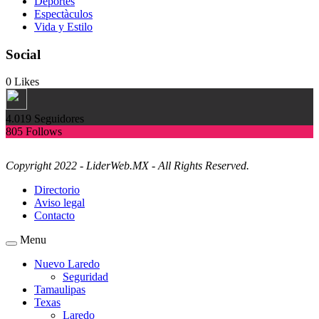
Deportes
Espectàculos
Vida y Estilo
Social
0
Likes
4.019
Seguidores
805
Follows
Copyright 2022 - LiderWeb.MX - All Rights Reserved.
Directorio
Aviso legal
Contacto
Menu
Nuevo Laredo
Seguridad
Tamaulipas
Texas
Laredo