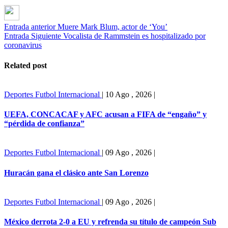
Entrada anterior
Muere Mark Blum, actor de ‘You’
Entrada Siguiente
Vocalista de Rammstein es hospitalizado por
coronavirus
Related post
Deportes
Futbol Internacional
|
10 Ago , 2026
|
UEFA, CONCACAF y AFC acusan a FIFA de “engaño” y
“pérdida de confianza”
Deportes
Futbol Internacional
|
09 Ago , 2026
|
Huracán gana el clásico ante San Lorenzo
Deportes
Futbol Internacional
|
09 Ago , 2026
|
México derrota 2-0 a EU y refrenda su título de campeón Sub