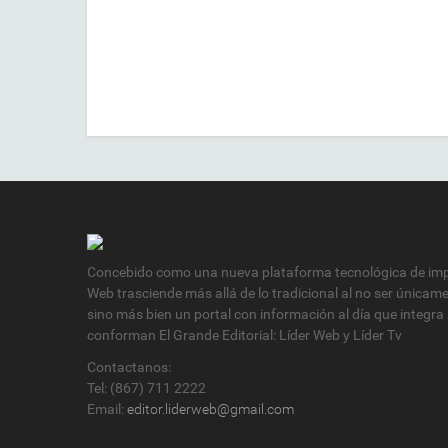
Concebido como una nueva plataforma tecnológica de impa
Web trasciende más allá de lo tradicional al no ser únicam
sino más bien un portal con información al día que integra
conforman El Grande Editorial: Líder Web y Líder Tv
Contactanos:
Tel: (867) 711 2222
Email:
editor.liderweb@gmail.com