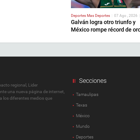
Deportes
Mas Deportes
|
07 Ago , 2026
|
Galván logra otro triunfo y
México rompe récord de or
Secciones
cto regional, Lider
ente una nueva página de internet,
Tamaulipas
 a los diferentes medios que
Texas
México
Mundo
Deportes