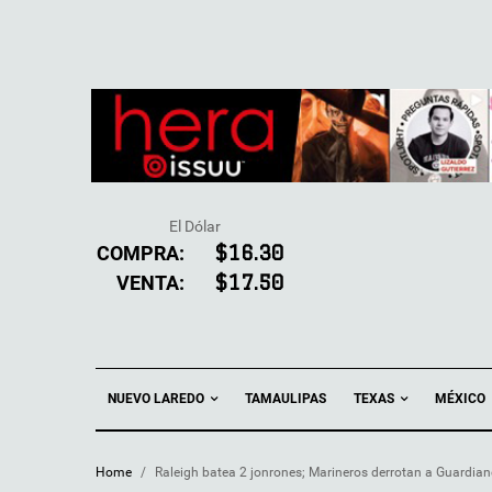
El Dólar
COMPRA:
$16.30
VENTA:
$17.50
NUEVO LAREDO
TEXAS
TAMAULIPAS
MÉXICO
Home
/
Raleigh batea 2 jonrones; Marineros derrotan a Guardian