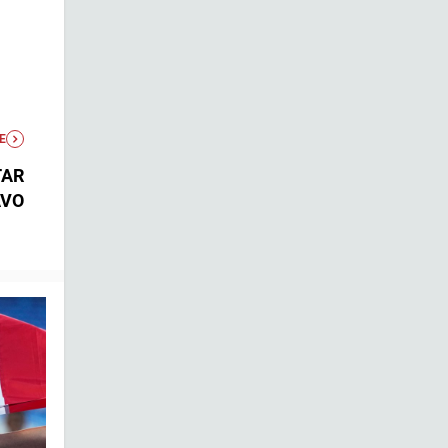
E
TAR
AVO