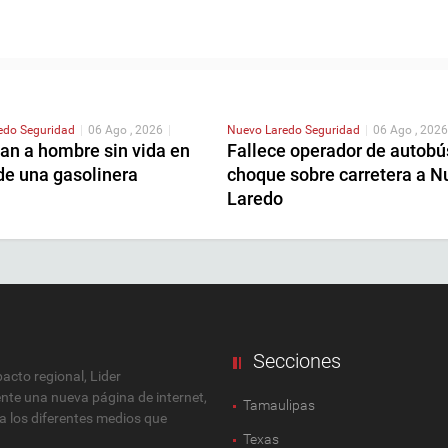
redo
Seguridad
|
06 Ago , 2026
|
Nuevo Laredo
Seguridad
|
06 Ago , 2026
an a hombre sin vida en
Fallece operador de autobú
de una gasolinera
choque sobre carretera a N
Laredo
Secciones
cto regional, Lider
ente una nueva página de internet,
Tamaulipas
 a los diferentes medios que
Texas