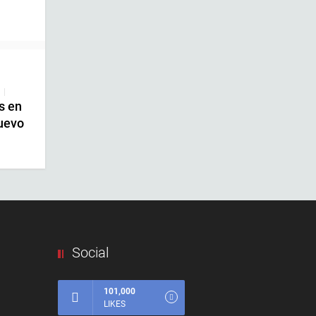
|
s en
uevo
Social
101,000
LIKES