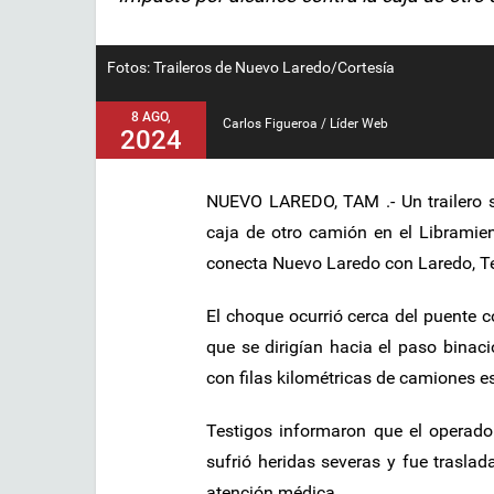
Fotos: Traileros de Nuevo Laredo/Cortesía
8 AGO,
Carlos Figueroa / Líder Web
2024
NUEVO LAREDO, TAM .- Un trailero su
caja de otro camión en el Libramie
conecta Nuevo Laredo con Laredo, T
El choque ocurrió cerca del puente c
que se dirigían hacia el paso binaci
con filas kilométricas de camiones e
Testigos informaron que el operador
sufrió heridas severas y fue traslad
atención médica.