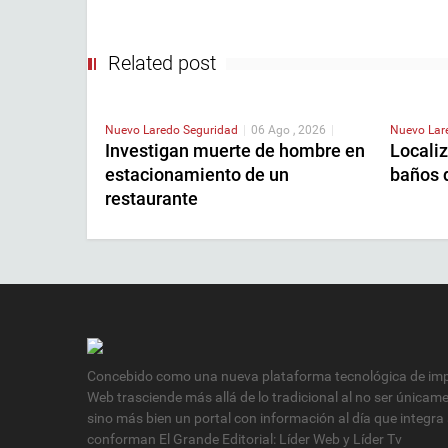
Related post
Nuevo Laredo
Seguridad
|
06 Ago , 2026
|
Nuevo La
Investigan muerte de hombre en
Localiz
estacionamiento de un
baños 
restaurante
Concebido como una nueva plataforma tecnológica de impa
Web trasciende más allá de lo tradicional al no ser únicam
sino más bien un portal con información al día que integra
conforman El Grande Editorial: Líder Web y Líder Tv