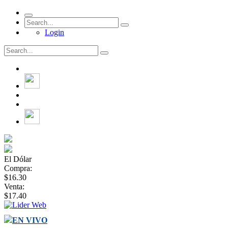
Login
El Dólar
Compra:
$16.30
Venta:
$17.40
EN VIVO