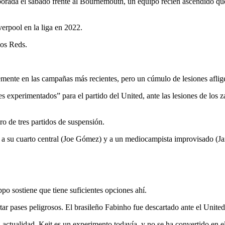
rada el sábado frente al Bournemouth, un equipo recién ascendido que re
verpool en la liga en 2022.
los Reds.
mente en las campañas más recientes, pero un cúmulo de lesiones aflige
es experimentados” para el partido del United, ante las lesiones de lo
o de tres partidos de suspensión.
), a su cuarto central (Joe Gómez) y a un mediocampista improvisado (
o sostiene que tiene suficientes opciones ahí.
tar pases peligrosos. El brasileño Fabinho fue descartado ante el Unite
a actualidad. Keit es un experimento todavía, y no se ha convertido en e