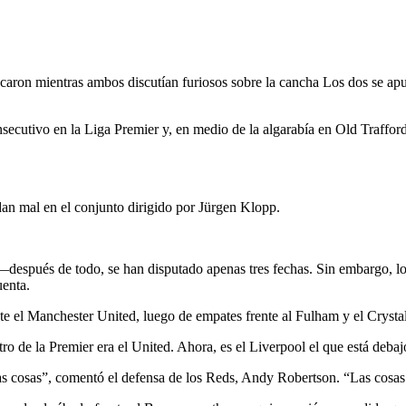
tocaron mientras ambos discutían furiosos sobre la cancha Los dos se a
ecutivo en la Liga Premier y, en medio de la algarabía en Old Traffor
an mal en el conjunto dirigido por Jürgen Klopp.
después de todo, se han disputado apenas tres fechas. Sin embargo, los 
uenta.
nte el Manchester United, luego de empates frente al Fulham y el Crysta
ro de la Premier era el United. Ahora, es el Liverpool el que está debajo
tas cosas”, comentó el defensa de los Reds, Andy Robertson. “Las cosa