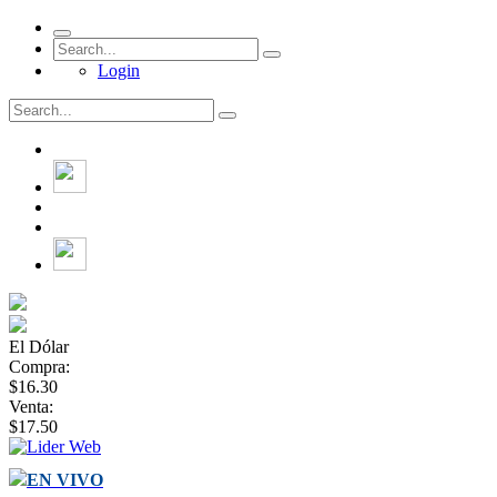
Login
El Dólar
Compra:
$16.30
Venta:
$17.50
EN VIVO