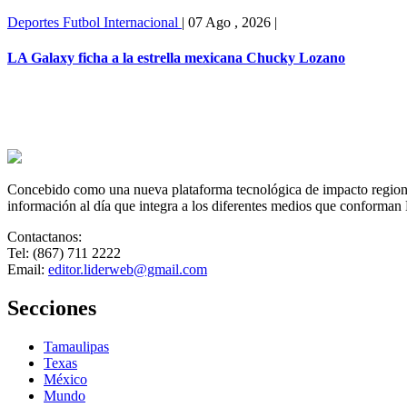
Deportes
Futbol Internacional
|
07 Ago , 2026
|
LA Galaxy ficha a la estrella mexicana Chucky Lozano
Concebido como una nueva plataforma tecnológica de impacto regional,
información al día que integra a los diferentes medios que conforman
Contactanos:
Tel: (867) 711 2222
Email:
editor.liderweb@gmail.com
Secciones
Tamaulipas
Texas
México
Mundo