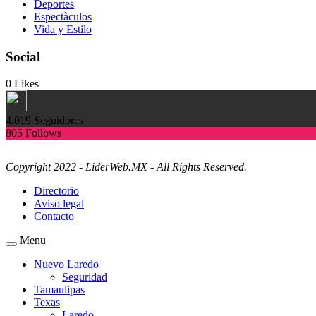
Deportes
Espectàculos
Vida y Estilo
Social
0
Likes
4.019
Seguidores
805
Follows
Copyright 2022 - LiderWeb.MX - All Rights Reserved.
Directorio
Aviso legal
Contacto
Menu
Nuevo Laredo
Seguridad
Tamaulipas
Texas
Laredo