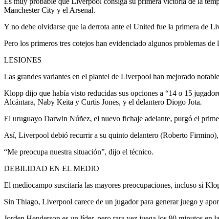
Es muy probable que Liverpool consiga su primera victoria de la tempo
Manchester City y el Arsenal.
Y no debe olvidarse que la derrota ante el United fue la primera de Li
Pero los primeros tres cotejos han evidenciado algunos problemas de 
LESIONES
Las grandes variantes en el plantel de Liverpool han mejorado notable
Klopp dijo que había visto reducidas sus opciones a “14 o 15 jugador
Alcántara, Naby Keita y Curtis Jones, y el delantero Diogo Jota.
El uruguayo Darwin Núñez, el nuevo fichaje adelante, purgó el primer
Así, Liverpool debió recurrir a su quinto delantero (Roberto Firmino
“Me preocupa nuestra situación”, dijo el técnico.
DEBILIDAD EN EL MEDIO
El mediocampo suscitaría las mayores preocupaciones, incluso si Klopp
Sin Thiago, Liverpool carece de un jugador para generar juego y apor
Jorden Henderson es un líder, pero rara vez juega los 90 minutos en l