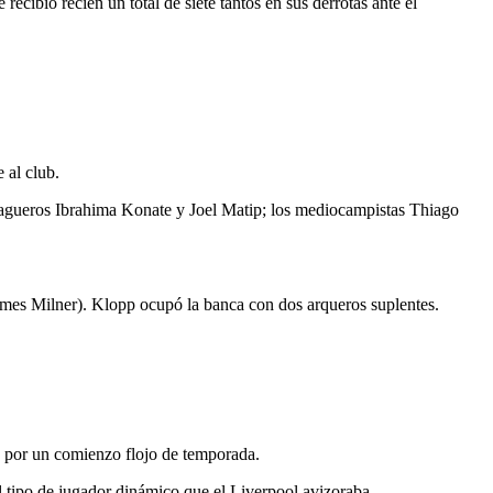
cibió recién un total de siete tantos en sus derrotas ante el
 al club.
s zagueros Ibrahima Konate y Joel Matip; los mediocampistas Thiago
James Milner). Klopp ocupó la banca con dos arqueros suplentes.
d por un comienzo flojo de temporada.
l tipo de jugador dinámico que el Liverpool avizoraba.