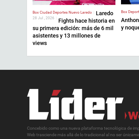
Box
Depor
Laredo
Box
Ciudad
Deportes
Nuevo Laredo
|
28 Jul , 2026
|
Anthon
Fights hace historia en
y noqu
su primera edición: más de 6 mil
asistentes y 13 millones de
views
Concebido como una nueva plataforma tecnológica de impa
Web trasciende más allá de lo tradicional al no ser únicam