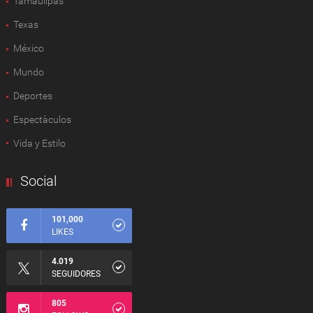
Tamaulipas
Texas
México
Mundo
Deportes
Espectàculos
Vida y Estilo
Social
101,000
LIKES
4.019
SEGUIDORES
805