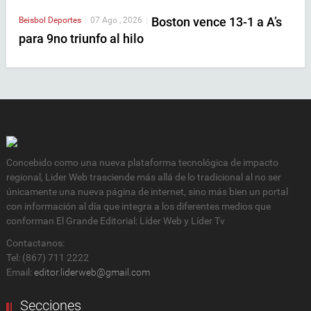
Boston vence 13-1 a A’s
Beisbol
Deportes
|
07 Ago , 2026
|
para 9no triunfo al hilo
Concebido como una nueva plataforma tecnológica de impacto
regional, Lider Web trasciende más allá de lo tradicional al no ser
únicamente una nueva página de internet, sino más bien un portal
con información al día que integra a los diferentes medios que
conforman El Grande Editorial: Líder Web y Líder Tv
Contactanos:
Tel: (867) 711 2222
Email:
editor.liderweb@gmail.com
Secciones