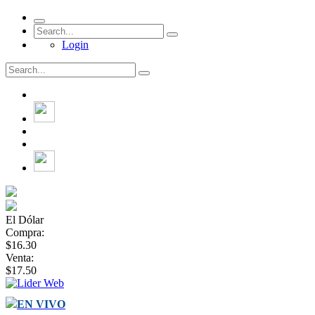
Login
El Dólar
Compra:
$16.30
Venta:
$17.50
EN VIVO