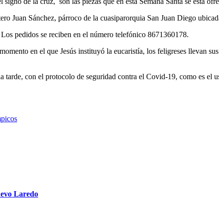
 signo de la cruz, son las piezas que en esta Semana Santa se está ofre
bítero Juan Sánchez, párroco de la cuasiparorquia San Juan Diego ubicada
l. Los pedidos se reciben en el número telefónico 8671360178.
momento en el que Jesús instituyó la eucaristía, los feligreses llevan su
 la tarde, con el protocolo de seguridad contra el Covid-19, como es el u
mpicos
uevo Laredo