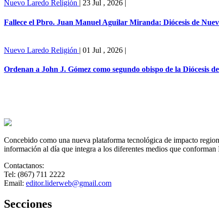
Nuevo Laredo
Religión
|
23 Jul , 2026
|
Fallece el Pbro. Juan Manuel Aguilar Miranda: Diócesis de Nue
Nuevo Laredo
Religión
|
01 Jul , 2026
|
Ordenan a John J. Gómez como segundo obispo de la Diócesis d
Concebido como una nueva plataforma tecnológica de impacto regional,
información al día que integra a los diferentes medios que conforman
Contactanos:
Tel: (867) 711 2222
Email:
editor.liderweb@gmail.com
Secciones