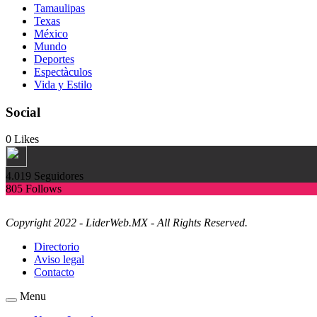
Tamaulipas
Texas
México
Mundo
Deportes
Espectàculos
Vida y Estilo
Social
0
Likes
4.019
Seguidores
805
Follows
Copyright 2022 - LiderWeb.MX - All Rights Reserved.
Directorio
Aviso legal
Contacto
Menu