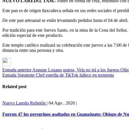
NUEVO LAREDO, TAM.-
Panes en forma de cruz, redondos con el
Este pan es de origen tlaxcalteca señala en sus redes sociales el pres
De este pan artesanal se están levantando pedidos hasta el 04 de abri
Por tradición para este Jueves Santo, en la misa de la Cena del Señor, 
edición especial de este producto.
Este templo católico realizará su celebración este jueves a las 7:00 de
distancia entre una persona y otra.
Entrada anterior
Aunque Lozano quiera, Vela no irá a los Juegos Olí
Entrada Siguiente
Chef estrella de TikTok fallece en tormenta
Related post
Nuevo Laredo
Religión
|
04 Ago , 2026
|
Fueron 47 los peregrinos asaltados en Guanajuato: Obispo de N