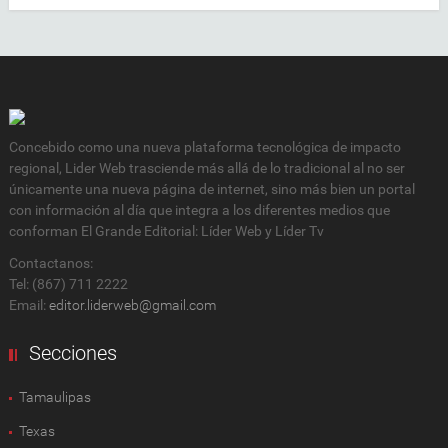
Concebido como una nueva plataforma tecnológica de impacto
regional, Lider Web trasciende más allá de lo tradicional al no ser
únicamente una nueva página de internet, sino más bien un portal
con información al día que integra a los diferentes medios que
conforman El Grande Editorial: Líder Web y Líder Tv
Contactanos:
Tel: (867) 711 2222
Email:
editor.liderweb@gmail.com
Secciones
Tamaulipas
Texas