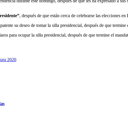
endencia durante este domingo, después de que les ha expresado a sus s
residente
”
, después de que están cerca de celebrarse las elecciones en
 patente su deseo de tomar la silla presidencial, después de que termi
aros para ocupar la silla presidencial, después de que termine el mand
tura 2020
das