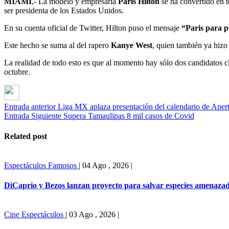
MIAMI
,- La modelo y empresaria
Paris Hilton
se ha convertido en t
ser presidenta de los Estados Unidos.
En su cuenta oficial de Twitter, Hilton puso el mensaje
“
Paris para p
Este hecho se suma al del rapero
Kanye West
, quien también ya hizo
La realidad de todo esto es que al momento hay sólo dos candidatos cl
octubre.
Entrada anterior
Liga MX aplaza presentación del calendario de Aper
Entrada Siguiente
Supera Tamaulipas 8 mil casos de Covid
Related post
Espectáculos
Famosos
|
04 Ago , 2026
|
DiCaprio y Bezos lanzan proyecto para salvar especies amenaza
Cine
Espectáculos
|
03 Ago , 2026
|