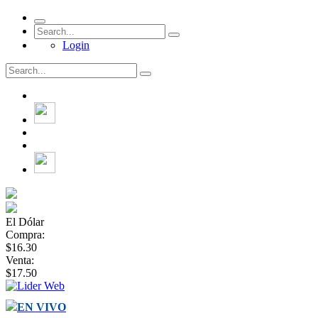
Login
El Dólar
Compra:
$16.30
Venta:
$17.50
EN VIVO