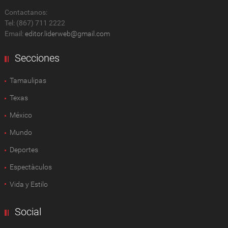
Contactanos:
Tel: (867) 711 2222
Email:
editor.liderweb@gmail.com
Secciones
Tamaulipas
Texas
México
Mundo
Deportes
Espectàculos
Vida y Estilo
Social