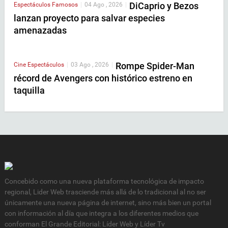
DiCaprio y Bezos
Espectáculos
Famosos
|
04 Ago , 2026
|
lanzan proyecto para salvar especies
amenazadas
Rompe Spider-Man
Cine
Espectáculos
|
03 Ago , 2026
|
récord de Avengers con histórico estreno en
taquilla
Concebido como una nueva plataforma tecnológica de impacto
regional, Lider Web trasciende más allá de lo tradicional al no ser
únicamente una nueva página de internet, sino más bien un portal
con información al día que integra a los diferentes medios que
conforman El Grande Editorial: Líder Web y Líder Tv