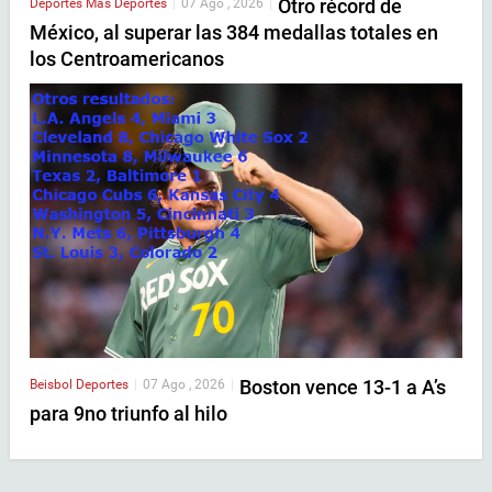
Otro récord de
Deportes
Mas Deportes
|
07 Ago , 2026
|
México, al superar las 384 medallas totales en
los Centroamericanos
Boston vence 13-1 a A’s
Beisbol
Deportes
|
07 Ago , 2026
|
para 9no triunfo al hilo