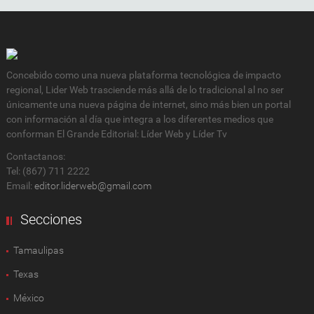
Concebido como una nueva plataforma tecnológica de impacto
regional, Lider Web trasciende más allá de lo tradicional al no ser
únicamente una nueva página de internet, sino más bien un portal
con información al día que integra a los diferentes medios que
conforman El Grande Editorial: Líder Web y Líder Tv
Contactanos:
Tel: (867) 711 2222
Email:
editor.liderweb@gmail.com
Secciones
Tamaulipas
Texas
México