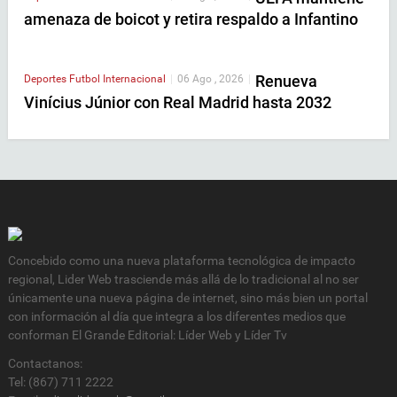
amenaza de boicot y retira respaldo a Infantino
Renueva
Deportes
Futbol Internacional
|
06 Ago , 2026
|
Vinícius Júnior con Real Madrid hasta 2032
Concebido como una nueva plataforma tecnológica de impacto
regional, Lider Web trasciende más allá de lo tradicional al no ser
únicamente una nueva página de internet, sino más bien un portal
con información al día que integra a los diferentes medios que
conforman El Grande Editorial: Líder Web y Líder Tv
Contactanos:
Tel: (867) 711 2222