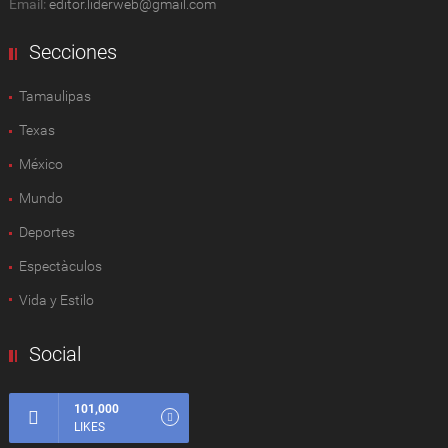
Email:
editor.liderweb@gmail.com
Secciones
Tamaulipas
Texas
México
Mundo
Deportes
Espectàculos
Vida y Estilo
Social
101,000
LIKES