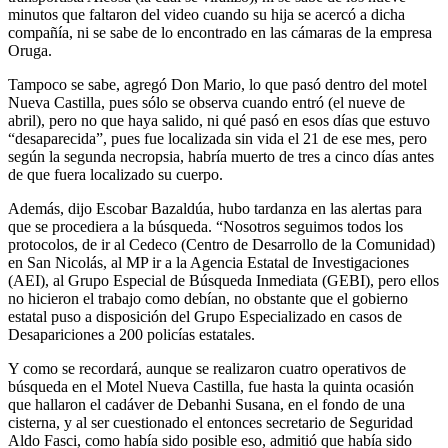
minutos que faltaron del video cuando su hija se acercó a dicha
compañía, ni se sabe de lo encontrado en las cámaras de la empresa
Oruga.
Tampoco se sabe, agregó Don Mario, lo que pasó dentro del motel
Nueva Castilla, pues sólo se observa cuando entró (el nueve de
abril), pero no que haya salido, ni qué pasó en esos días que estuvo
“desaparecida”, pues fue localizada sin vida el 21 de ese mes, pero
según la segunda necropsia, habría muerto de tres a cinco días antes
de que fuera localizado su cuerpo.
Además, dijo Escobar Bazaldúa, hubo tardanza en las alertas para
que se procediera a la búsqueda. “Nosotros seguimos todos los
protocolos, de ir al Cedeco (Centro de Desarrollo de la Comunidad)
en San Nicolás, al MP ir a la Agencia Estatal de Investigaciones
(AEI), al Grupo Especial de Búsqueda Inmediata (GEBI), pero ellos
no hicieron el trabajo como debían, no obstante que el gobierno
estatal puso a disposición del Grupo Especializado en casos de
Desapariciones a 200 policías estatales.
Y como se recordará, aunque se realizaron cuatro operativos de
búsqueda en el Motel Nueva Castilla, fue hasta la quinta ocasión
que hallaron el cadáver de Debanhi Susana, en el fondo de una
cisterna, y al ser cuestionado el entonces secretario de Seguridad
Aldo Fasci, como había sido posible eso, admitió que había sido