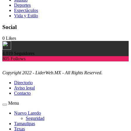
Deportes
Espectàculos
Vida y Estilo
Social
0
Likes
4.019
Seguidores
805
Follows
Copyright 2022 - LiderWeb.MX - All Rights Reserved.
Directorio
Aviso legal
Contacto
Menu
Nuevo Laredo
Seguridad
Tamaulipas
Texas