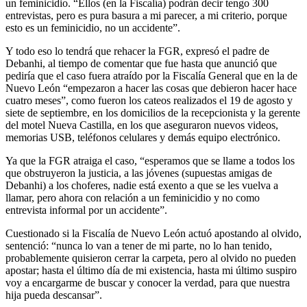
un feminicidio. “Ellos (en la Fiscalía) podrán decir tengo 300
entrevistas, pero es pura basura a mi parecer, a mi criterio, porque
esto es un feminicidio, no un accidente”.
Y todo eso lo tendrá que rehacer la FGR, expresó el padre de
Debanhi, al tiempo de comentar que fue hasta que anunció que
pediría que el caso fuera atraído por la Fiscalía General que en la de
Nuevo León “empezaron a hacer las cosas que debieron hacer hace
cuatro meses”, como fueron los cateos realizados el 19 de agosto y
siete de septiembre, en los domicilios de la recepcionista y la gerente
del motel Nueva Castilla, en los que aseguraron nuevos videos,
memorias USB, teléfonos celulares y demás equipo electrónico.
Ya que la FGR atraiga el caso, “esperamos que se llame a todos los
que obstruyeron la justicia, a las jóvenes (supuestas amigas de
Debanhi) a los choferes, nadie está exento a que se les vuelva a
llamar, pero ahora con relación a un feminicidio y no como
entrevista informal por un accidente”.
Cuestionado si la Fiscalía de Nuevo León actuó apostando al olvido,
sentenció: “nunca lo van a tener de mi parte, no lo han tenido,
probablemente quisieron cerrar la carpeta, pero al olvido no pueden
apostar; hasta el último día de mi existencia, hasta mi último suspiro
voy a encargarme de buscar y conocer la verdad, para que nuestra
hija pueda descansar”.