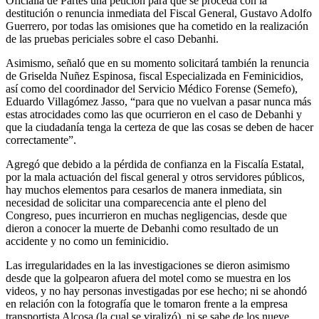
Oficialía de Partes una petición para que se proceda con la
destitución o renuncia inmediata del Fiscal General, Gustavo Adolfo
Guerrero, por todas las omisiones que ha cometido en la realización
de las pruebas periciales sobre el caso Debanhi.
Asimismo, señaló que en su momento solicitará también la renuncia
de Griselda Nuñez Espinosa, fiscal Especializada en Feminicidios,
así como del coordinador del Servicio Médico Forense (Semefo),
Eduardo Villagómez Jasso, “para que no vuelvan a pasar nunca más
estas atrocidades como las que ocurrieron en el caso de Debanhi y
que la ciudadanía tenga la certeza de que las cosas se deben de hacer
correctamente”.
Agregó que debido a la pérdida de confianza en la Fiscalía Estatal,
por la mala actuación del fiscal general y otros servidores públicos,
hay muchos elementos para cesarlos de manera inmediata, sin
necesidad de solicitar una comparecencia ante el pleno del
Congreso, pues incurrieron en muchas negligencias, desde que
dieron a conocer la muerte de Debanhi como resultado de un
accidente y no como un feminicidio.
Las irregularidades en la las investigaciones se dieron asimismo
desde que la golpearon afuera del motel como se muestra en los
videos, y no hay personas investigadas por ese hecho; ni se ahondó
en relación con la fotografía que le tomaron frente a la empresa
transportista Alcosa (la cual se viralizó), ni se sabe de los nueve