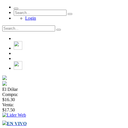
Login
El Dólar
Compra:
$16.30
Venta:
$17.50
EN VIVO