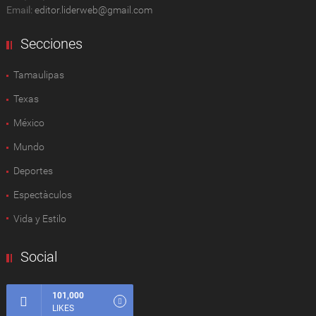
Email:
editor.liderweb@gmail.com
Secciones
Tamaulipas
Texas
México
Mundo
Deportes
Espectàculos
Vida y Estilo
Social
101,000
LIKES