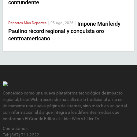
contundente
Impone Marileidy
Deportes
Mas Deportes
|
05 Ago , 2026
|
Paulino récord regional y conquista oro
centroamericano
Concebido como una nueva plataforma tecnológica de impacto
regional, Lider Web trasciende más allá de lo tradicional al no ser
únicamente una nueva página de internet, sino más bien un portal
con información al día que integra a los diferentes medios que
conforman El Grande Editorial: Líder Web y Líder Tv
Contactanos:
Tel: (867) 711 2222