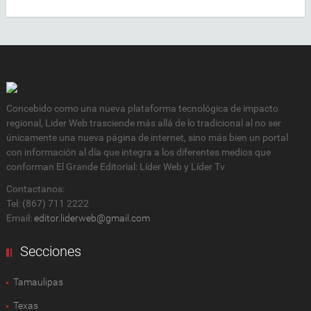
Concebido como una nueva plataforma tecnológica de impacto
regional, Lider Web trasciende más allá de lo tradicional al no ser
únicamente una nueva página de internet, sino más bien un portal
con información al día que integra a los diferentes medios que
conforman El Grande Editorial: Líder Web y Líder Tv
Contactanos:
Tel: (867) 711 2222
Email:
editor.liderweb@gmail.com
Secciones
Tamaulipas
Texas