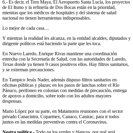
6.- Es decir, el Tren Maya, El Aeropuerto Santa Lucía, los proyectos
de El Itsmo y la refinería de Dos Bocas están en la prioridad,
mientras que los médicos de hospitales y del sistema de salud
nacional no tienen herramientas indispensables.
Lo mejor de cada casa…
Y mientras la realidad les alcanza, en la entidad alcaldes, diputados y
dirigente políticos está haciendo la parte que les toca.
En Nuevo Laredo, Enrique Rivas mantiene una coordinación
estrecha con la Secretaría de Salud, con las autoridades de Laredo,
Texas donde ya tienen 9 casos positivos ellos. Hay filtros sanitarios,
y se extreman precauciones.
En Tampico Jesús Nader, además dispuso filtros sanitarios en
oficinas públicas y plazas; en los pasos de lanchas sobre el Río
Pánuco, perifoneo en colonias con medidas de precaución, entrega
de apoyos a domicilio, sobre todo con los adultos mayores
despensas.
Mario López por su parte, en Matamoros reuniones con el sector
privado Canacintra, Coparmex, Canaco, Canirac, para ir todos
juntos en las medidas preventivas contra el Coronavirus.
Nostra política.-
Todo pa los verdes y blancos, por qué será.