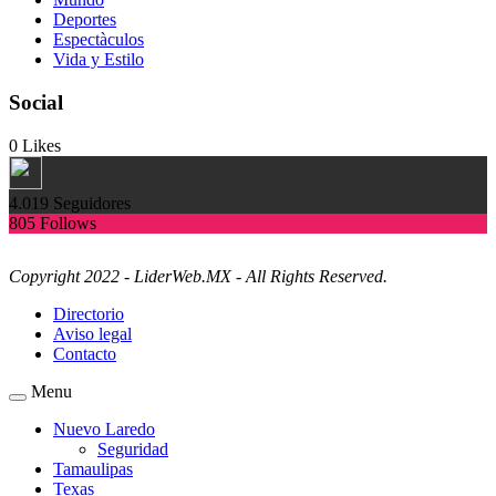
Deportes
Espectàculos
Vida y Estilo
Social
0
Likes
4.019
Seguidores
805
Follows
Copyright 2022 - LiderWeb.MX - All Rights Reserved.
Directorio
Aviso legal
Contacto
Menu
Nuevo Laredo
Seguridad
Tamaulipas
Texas