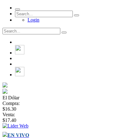
Login
El Dólar
Compra:
$16.30
Venta:
$17.40
EN VIVO