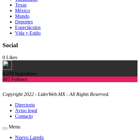
Texas
México
Mundo
Deportes
Espectàculos
Vida y Estilo
Social
0
Likes
4.019
Seguidores
805
Follows
Copyright 2022 - LiderWeb.MX - All Rights Reserved.
Directorio
Aviso legal
Contacto
Menu
Nuevo Laredo