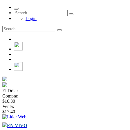
Login
El Dólar
Compra:
$16.30
Venta:
$17.40
EN VIVO