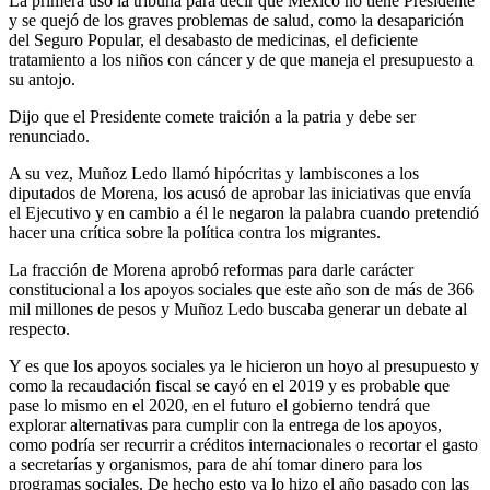
La primera usó la tribuna para decir que México no tiene Presidente
y se quejó de los graves problemas de salud, como la desaparición
del Seguro Popular, el desabasto de medicinas, el deficiente
tratamiento a los niños con cáncer y de que maneja el presupuesto a
su antojo.
Dijo que el Presidente comete traición a la patria y debe ser
renunciado.
A su vez, Muñoz Ledo llamó hipócritas y lambiscones a los
diputados de Morena, los acusó de aprobar las iniciativas que envía
el Ejecutivo y en cambio a él le negaron la palabra cuando pretendió
hacer una crítica sobre la política contra los migrantes.
La fracción de Morena aprobó reformas para darle carácter
constitucional a los apoyos sociales que este año son de más de 366
mil millones de pesos y Muñoz Ledo buscaba generar un debate al
respecto.
Y es que los apoyos sociales ya le hicieron un hoyo al presupuesto y
como la recaudación fiscal se cayó en el 2019 y es probable que
pase lo mismo en el 2020, en el futuro el gobierno tendrá que
explorar alternativas para cumplir con la entrega de los apoyos,
como podría ser recurrir a créditos internacionales o recortar el gasto
a secretarías y organismos, para de ahí tomar dinero para los
programas sociales. De hecho esto ya lo hizo el año pasado con las