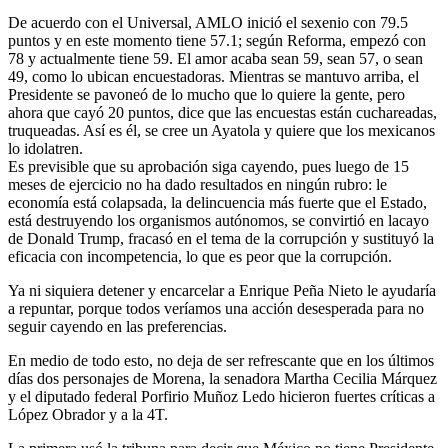
De acuerdo con el Universal, AMLO inició el sexenio con 79.5
puntos y en este momento tiene 57.1; según Reforma, empezó con
78 y actualmente tiene 59. El amor acaba sean 59, sean 57, o sean
49, como lo ubican encuestadoras. Mientras se mantuvo arriba, el
Presidente se pavoneó de lo mucho que lo quiere la gente, pero
ahora que cayó 20 puntos, dice que las encuestas están cuchareadas,
truqueadas. Así es él, se cree un Ayatola y quiere que los mexicanos
lo idolatren.
Es previsible que su aprobación siga cayendo, pues luego de 15
meses de ejercicio no ha dado resultados en ningún rubro: le
economía está colapsada, la delincuencia más fuerte que el Estado,
está destruyendo los organismos autónomos, se convirtió en lacayo
de Donald Trump, fracasó en el tema de la corrupción y sustituyó la
eficacia con incompetencia, lo que es peor que la corrupción.
Ya ni siquiera detener y encarcelar a Enrique Peña Nieto le ayudaría
a repuntar, porque todos veríamos una acción desesperada para no
seguir cayendo en las preferencias.
En medio de todo esto, no deja de ser refrescante que en los últimos
días dos personajes de Morena, la senadora Martha Cecilia Márquez
y el diputado federal Porfirio Muñoz Ledo hicieron fuertes críticas a
López Obrador y a la 4T.