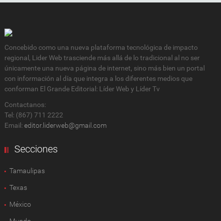
Concebido como una nueva plataforma tecnológica de impacto
regional, Lider Web trasciende más allá de lo tradicional al no ser
únicamente una nueva página de internet, sino más bien un portal
con información al día que integra a los diferentes medios que
conforman El Grande Editorial: Líder Web y Líder Tv
Contactanos:
Tel: (867) 711 2222
Email:
editor.liderweb@gmail.com
Secciones
Tamaulipas
Texas
México