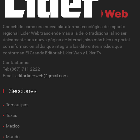
Concebido como una nueva plataforma tecnológica de impacto
regional, Lider Web trasciende más allá de lo tradicional al no ser
únicamente una nueva página de internet, sino más bien un portal
con información al día que integra a los diferentes medios que
conforman El Grande Editorial: Líder Web y Líder Tv
Contactanos:
Tel: (867) 711 2222
Email:
editor.liderweb@gmail.com
Secciones
Tamaulipas
Texas
México
Mundo