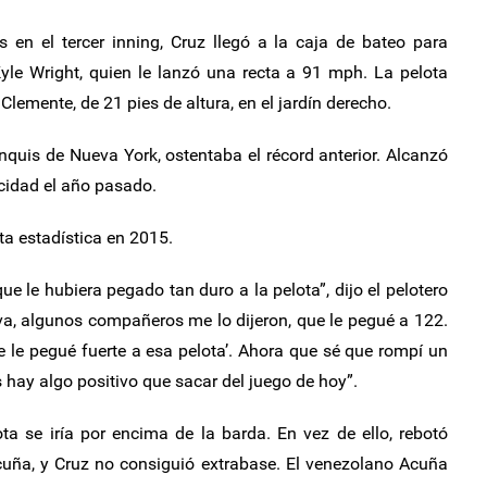
 en el tercer inning, Cruz llegó a la caja de bateo para
Kyle Wright, quien le lanzó una recta a 91 mph. La pelota
Clemente, de 21 pies de altura, en el jardín derecho.
anquis de Nueva York, ostentaba el récord anterior. Alcanzó
cidad el año pasado.
a estadística en 2015.
e le hubiera pegado tan duro a la pelota”, dijo el pelotero
va, algunos compañeros me lo dijeron, que le pegué a 122.
te le pegué fuerte a esa pelota’. Ahora que sé que rompí un
s hay algo positivo que sacar del juego de hoy”.
ta se iría por encima de la barda. En vez de ello, rebotó
cuña, y Cruz no consiguió extrabase. El venezolano Acuña