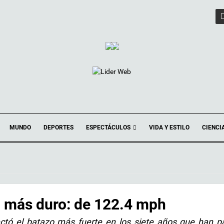
ESPECTÁCULOS
MUNDO
DEPORTES
VIDA Y ESTILO
CIENCI
o más duro: de 122.4 mph
ectó el batazo más fuerte en los siete años que han 