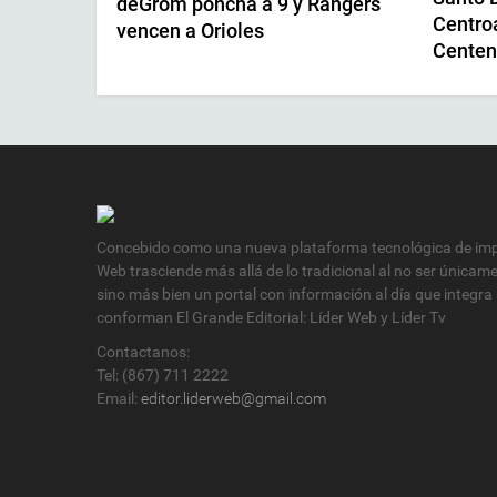
deGrom poncha a 9 y Rangers
Centro
vencen a Orioles
Centen
Concebido como una nueva plataforma tecnológica de impa
Web trasciende más allá de lo tradicional al no ser únicam
sino más bien un portal con información al día que integra
conforman El Grande Editorial: Líder Web y Líder Tv
Contactanos:
Tel: (867) 711 2222
Email:
editor.liderweb@gmail.com