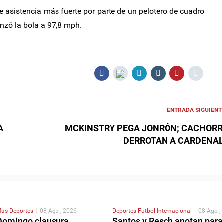
de asistencia más fuerte por parte de un pelotero de cuadro
lanzó la bola a 97,8 mph.
ENTRADA SIGUIENT
A
MCKINSTRY PEGA JONRÓN; CACHOR
DERROTAN A CARDENA
as Deportes
|
08 Ago , 2026
|
Deportes
Futbol Internacional
|
08 Ago ,
Domingo clausura
Santos y Resch anotan par