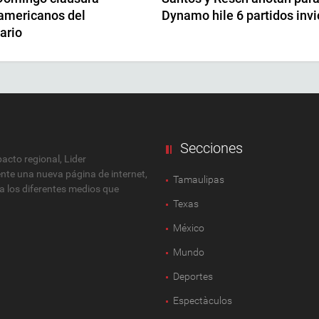
americanos del
Dynamo hile 6 partidos invi
ario
Secciones
cto regional, Lider
ente una nueva página de internet,
Tamaulipas
 a los diferentes medios que
Texas
México
Mundo
Deportes
Espectàculos