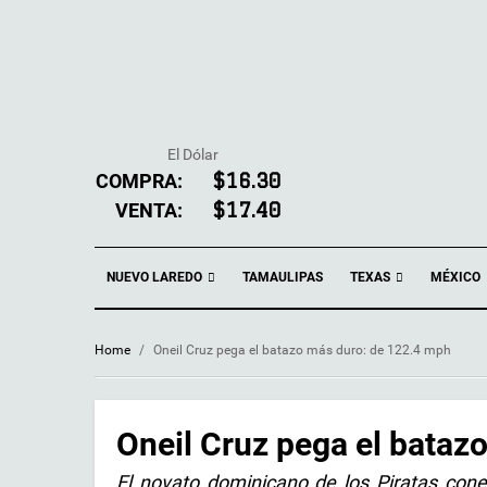
El Dólar
COMPRA:
$16.30
VENTA:
$17.40
NUEVO LAREDO
TEXAS
TAMAULIPAS
MÉXICO
Home
/
Oneil Cruz pega el batazo más duro: de 122.4 mph
Oneil Cruz pega el bataz
El novato dominicano de los Piratas con