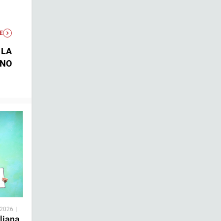
E
 LA
ONO
 2026
|
liana