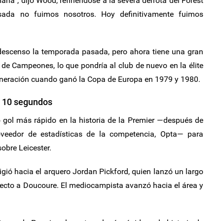
na”, dijo Wood, refiriéndose a la severa derrota del Forest
da no fuimos nosotros. Hoy definitivamente fuimos
 descenso la temporada pasada, pero ahora tiene una gran
a de Campeones, lo que pondría al club de nuevo en la élite
eración cuando ganó la Copa de Europa en 1979 y 1980.
o 10 segundos
 gol más rápido en la historia de la Premier —después de
oveedor de estadísticas de la competencia, Opta— para
sobre Leicester.
rigió hacia el arquero Jordan Pickford, quien lanzó un largo
directo a Doucoure. El mediocampista avanzó hacia el área y