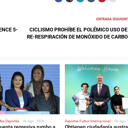
ENTRADA SIGUIENT
ENCE 5-
CICLISMO PROHÍBE EL POLÉMICO USO DE
RE-RESPIRACIÓN DE MONÓXIDO DE CARB
as Deportes
|
06 Ago , 2026
|
Deportes
Futbol Internacional
|
06 Ago ,
cuenta regresiva rumbo a
Obtienen ciudadanía austra