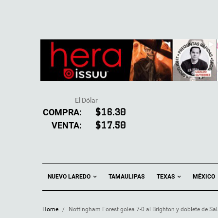
El Dólar
COMPRA:
$16.30
VENTA:
$17.50
NUEVO LAREDO
TEXAS
TAMAULIPAS
MÉXICO
Home
/
Nottingham Forest golea 7-0 al Brighton y doblete de Sala