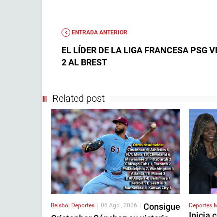
ENTRADA ANTERIOR
EL LÍDER DE LA LIGA FRANCESA PSG V
2 AL BREST
Related post
Consigue
Beisbol
Deportes
|
06 Ago , 2026
|
Deportes
M
Inicia 