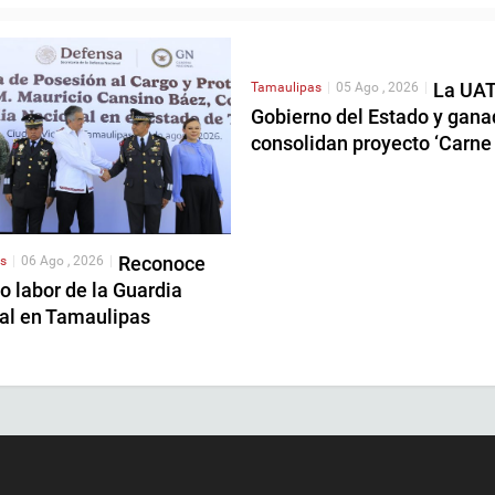
La UAT
Tamaulipas
|
05 Ago , 2026
|
Gobierno del Estado y gana
consolidan proyecto ‘Carne
Reconoce
s
|
06 Ago , 2026
|
 labor de la Guardia
al en Tamaulipas