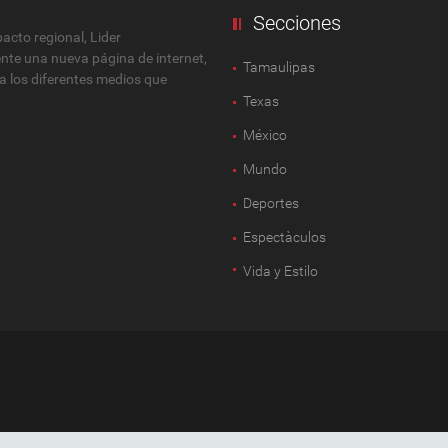
Secciones
cto regional, Lider
ente una nueva página de internet,
Tamaulipas
 a los diferentes medios que
Texas
México
Mundo
Deportes
Espectàculos
Vida y Estilo