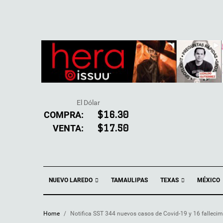
El Dólar
COMPRA:
$16.30
VENTA:
$17.50
NUEVO LAREDO
TEXAS
TAMAULIPAS
MÉXICO
Home
/
Notifica SST 344 nuevos casos de Covid-19 y 16 fallecim