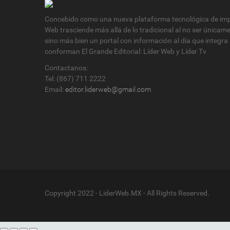
Concebido como una nueva plataforma tecnológica de impa
Web trasciende más allá de lo tradicional al no ser únicam
sino más bien un portal con información al día que integra
conforman El Grande Editorial: Líder Web y Líder Tv
Contactanos:
Tel: (867) 711 2222
Email:
editor.liderweb@gmail.com
Copyright 2022 - LiderWeb.MX - All Rights Reserved.