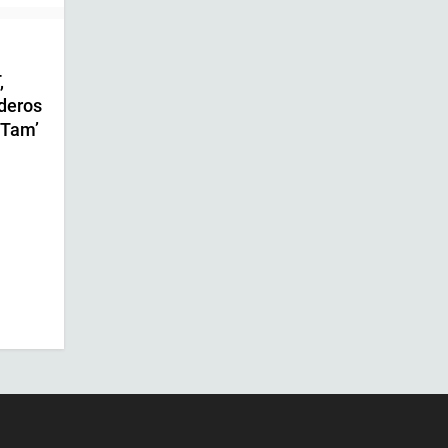
,
deros
 Tam’