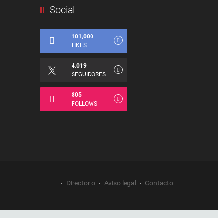
Social
101,000
LIKES
4.019
SEGUIDORES
805
FOLLOWS
Directorio
Aviso legal
Contacto