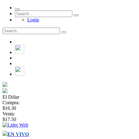
Login
El Dólar
Compra:
$16.30
Venta:
$17.50
EN VIVO