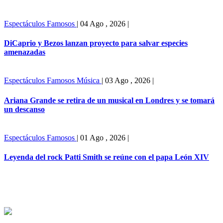
Espectáculos
Famosos
|
04 Ago , 2026
|
DiCaprio y Bezos lanzan proyecto para salvar especies
amenazadas
Espectáculos
Famosos
Música
|
03 Ago , 2026
|
Ariana Grande se retira de un musical en Londres y se tomará
un descanso
Espectáculos
Famosos
|
01 Ago , 2026
|
Leyenda del rock Patti Smith se reúne con el papa León XIV