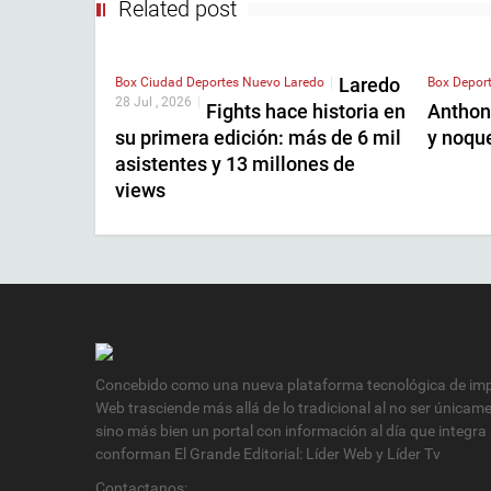
Related post
Laredo
Box
Ciudad
Deportes
Nuevo Laredo
|
Box
Depor
28 Jul , 2026
|
Fights hace historia en
Anthon
su primera edición: más de 6 mil
y noqu
asistentes y 13 millones de
views
Concebido como una nueva plataforma tecnológica de impa
Web trasciende más allá de lo tradicional al no ser únicam
sino más bien un portal con información al día que integra
conforman El Grande Editorial: Líder Web y Líder Tv
Contactanos: