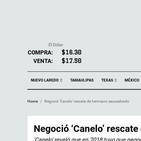
El Dólar
COMPRA:
$16.30
VENTA:
$17.50
NUEVO LAREDO
TEXAS
TAMAULIPAS
MÉXICO
Home
/
Negoció ‘Canelo’ rescate de hermano secuestrado
Negoció ‘Canelo’ rescat
'Canelo' reveló que en 2018 tuvo que nego