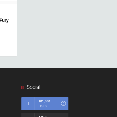
Fury
Social
101,000
LIKES