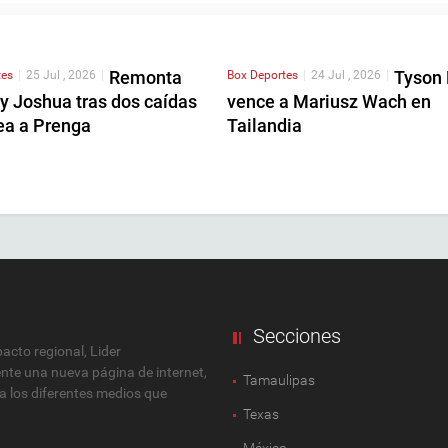
Remonta
Tyson 
tes
|
25 Jul , 2026
|
Box
Deportes
|
24 Jul , 2026
|
y Joshua tras dos caídas
vence a Mariusz Wach en
ea a Prenga
Tailandia
Secciones
cto regional, Lider
ente una nueva página de internet,
Tamaulipas
 a los diferentes medios que
Texas