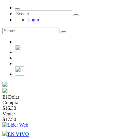
Login
El Dólar
Compra:
$16.30
Venta:
$17.50
EN VIVO