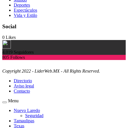
Deportes
Espectàculos
Vida y Estilo
Social
0
Likes
4.019
Seguidores
805
Follows
Copyright 2022 - LiderWeb.MX - All Rights Reserved.
Directorio
Aviso legal
Contacto
Menu
Nuevo Laredo
Seguridad
Tamaulipas
Texas