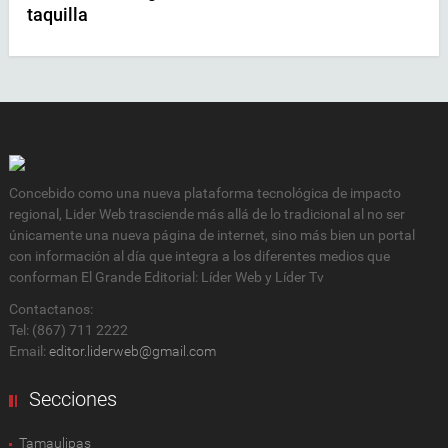
taquilla
Concebido como una nueva plataforma tecnológica de impacto
regional, Lider Web trasciende más allá de lo tradicional al no ser
únicamente una nueva página de internet, sino más bien un portal
con información al día que integra a los diferentes medios que
conforman El Grande Editorial: Líder Web y Líder Tv
Contactanos:
Tel: (867) 711 2222
Email:
editor.liderweb@gmail.com
Secciones
Tamaulipas