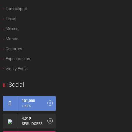
Tamaulipas
Texas
México
Mundo
Deportes
Espectàculos
Vida y Estilo
Social
101,000
LIKES
4.019
SEGUIDORES