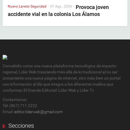
Provoca joven
Nuevo Laredo
Seguridad
|
07 Ago , 2026
|
accidente vial en la colonia Los Álamos
Concebido como una nueva plataforma tecnológica de impacto
regional, Lider Web trasciende más allá de lo tradicional al no ser
únicamente una nueva página de internet, sino más bien un portal
con información al día que integra a los diferentes medios que
conforman El Grande Editorial: Líder Web y Líder Tv
Contactanos:
Tel: (867) 711 2222
Email:
editor.liderweb@gmail.com
Secciones