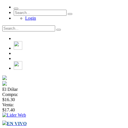
Login
El Dólar
Compra:
$16.30
Venta:
$17.40
EN VIVO