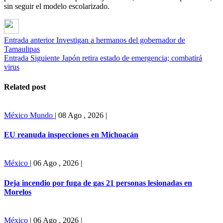
sin seguir el modelo escolarizado.
Entrada anterior
Investigan a hermanos del gobernador de
Tamaulipas
Entrada Siguiente
Japón retira estado de emergencia; combatirá
virus
Related post
México
Mundo
|
08 Ago , 2026
|
EU reanuda inspecciones en Michoacán
México
|
06 Ago , 2026
|
Deja incendio por fuga de gas 21 personas lesionadas en
Morelos
México
|
06 Ago , 2026
|