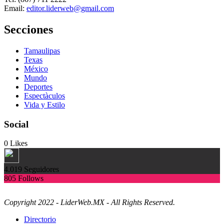
Email:
editor.liderweb@gmail.com
Secciones
Tamaulipas
Texas
México
Mundo
Deportes
Espectàculos
Vida y Estilo
Social
0
Likes
4.019
Seguidores
805
Follows
Copyright 2022 - LiderWeb.MX - All Rights Reserved.
Directorio