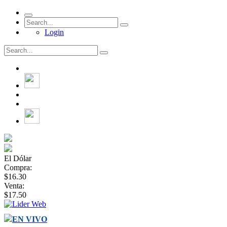
Login
El Dólar
Compra:
$16.30
Venta:
$17.50
EN VIVO